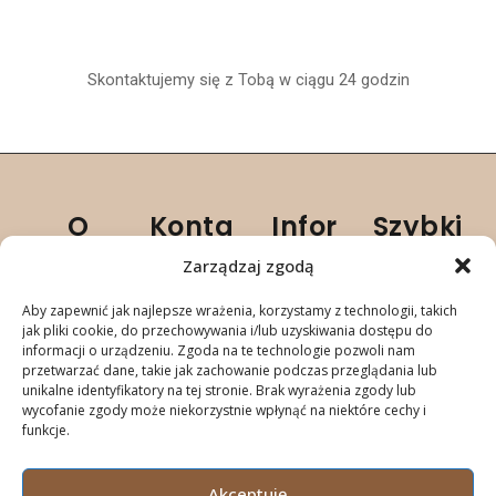
Skontaktujemy się z Tobą w ciągu 24 godzin
O
Konta
Infor
Szybki
firmie
kt
macje
e linki
Zarządzaj zgodą
Zegarmistrz
536 800 124
Regulamin
Naprawa
Aby zapewnić jak najlepsze wrażenia, korzystamy z technologii, takich
Diament
diament@n
Polityka
zegarków
jak pliki cookie, do przechowywania i/lub uzyskiwania dostępu do
Naprawa
aprawazega
prywatności
Naprawa
informacji o urządzeniu. Zgoda na te technologie pozwoli nam
zegarków i
rka.pl
Status
zegarów
przetwarzać dane, takie jak zachowanie podczas przeglądania lub
unikalne identyfikatory na tej stronie. Brak wyrażenia zgody lub
zegarów
ul. Królowej
naprawy
Naprawa
wycofanie zgody może niekorzystnie wpłynąć na niektóre cechy i
Inowrocław
Jadwigi 21A
wysyłkowa
funkcje.
+ cała
88-100
Polska
Inowrocław
Akceptuję